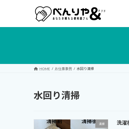
コ
ナ
ン
ビ
テ
ゲ
ン
ー
ツ
シ
へ
ョ
ス
ン
キ
に
ッ
移
プ
動
HOME
お仕事事例
水回り清掃
水回り清掃
洗濯
清掃