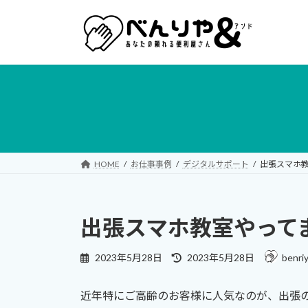
コ
ナ
ン
ビ
テ
ゲ
ン
ー
ツ
シ
へ
ョ
ス
ン
キ
に
ッ
移
プ
動
HOME
お仕事事例
デジタルサポート
出張スマホ
出張スマホ教室やって
最
2023年5月28日
2023年5月28日
benri
終
更
近年特にご高齢のお客様に人気なのが、出張
新